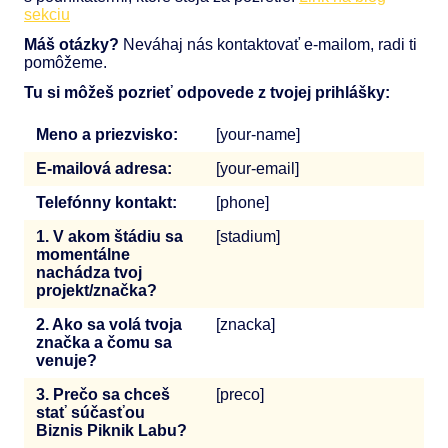
sekciu
Máš otázky?
Neváhaj nás kontaktovať e-mailom, radi ti
pomôžeme.
Tu si môžeš pozrieť odpovede z tvojej prihlášky:
Meno a priezvisko:
[your-name]
E-mailová adresa:
[your-email]
Telefónny kontakt:
[phone]
1. V akom štádiu sa
[stadium]
momentálne
nachádza tvoj
projekt/značka?
2. Ako sa volá tvoja
[znacka]
značka a čomu sa
venuje?
3. Prečo sa chceš
[preco]
stať súčasťou
Biznis Piknik Labu?