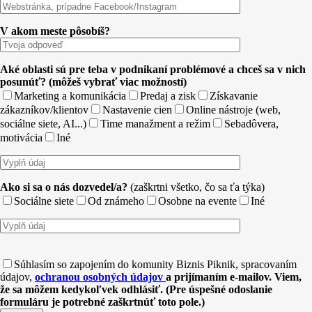
V akom meste pôsobíš?
Aké oblasti sú pre teba v podnikaní problémové a chceš sa v nich
posunúť? (môžeš vybrať viac možností)
Marketing a komunikácia
Predaj a zisk
Získavanie
zákazníkov/klientov
Nastavenie cien
Online nástroje (web,
sociálne siete, AI...)
Time manažment a režim
Sebadôvera,
motivácia
Iné
Ako si sa o nás dozvedel/a?
(zaškrtni všetko, čo sa ťa týka)
Sociálne siete
Od známeho
Osobne na evente
Iné
Súhlasím so zapojením do komunity Biznis Piknik, spracovaním
údajov,
ochranou osobných údajov
a prijímaním e-mailov. Viem,
že sa môžem kedykoľvek odhlásiť. (Pre úspešné odoslanie
formuláru je potrebné zaškrtnúť toto pole.)