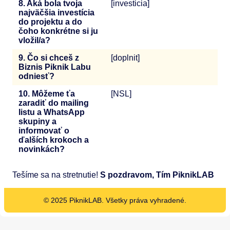
8. Aká bola tvoja
[investicia]
najväčšia investícia
do projektu a do
čoho konkrétne si ju
vložil/a?
9. Čo si chceš z
[doplnit]
Biznis Piknik Labu
odniesť?
10. Môžeme ťa
[NSL]
zaradiť do mailing
listu a WhatsApp
skupiny a
informovať o
ďalších krokoch a
novinkách?
Tešíme sa na stretnutie!
S pozdravom, Tím PiknikLAB
© 2025 PiknikLAB. Všetky práva vyhradené.