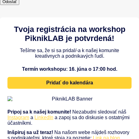
Tvoja registrácia na workshop
PiknikLAB je potvrdená!
Tešíme sa, že si sa pridal/-a k našej komunite
kreatívnych a podnikavých ľudí.
Termín workshopu: 16. júna o 17:00 hod.
Pridať do kalendára
Pripoj sa k našej komunite!
Nezabudni sledovať náš
Instagram
a
LinkedIn
a zapoj sa do diskusie s ostatnými
účastníkmi.
Inšpiruj sa už teraz!
Na našom webe nájdeš rozhovory
s podnikateľmi, ktoré stoja za pozretie:
Link na blog