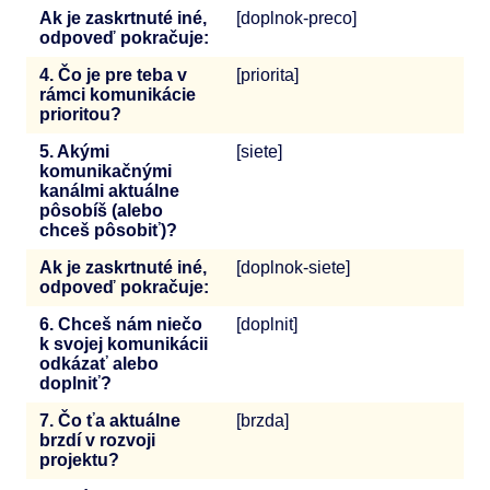
Ak je zaskrtnuté iné,
[doplnok-preco]
odpoveď pokračuje:
4. Čo je pre teba v
[priorita]
rámci komunikácie
prioritou?
5. Akými
[siete]
komunikačnými
kanálmi aktuálne
pôsobíš (alebo
chceš pôsobiť)?
Ak je zaskrtnuté iné,
[doplnok-siete]
odpoveď pokračuje:
6. Chceš nám niečo
[doplnit]
k svojej komunikácii
odkázať alebo
doplniť?
7. Čo ťa aktuálne
[brzda]
brzdí v rozvoji
projektu?